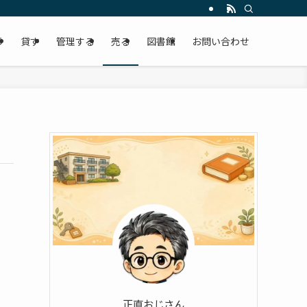
う
貸す
管理する
売る
図書館
お問い合わせ
正直おじさん