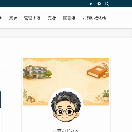
う
貸す
管理する
売る
図書館
お問い合わせ
正直おじさん