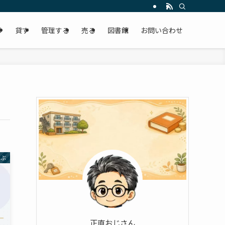
う
貸す
管理する
売る
図書館
お問い合わせ
学ぶ
正直おじさん