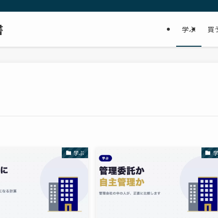
書
学ぶ
買
学ぶ