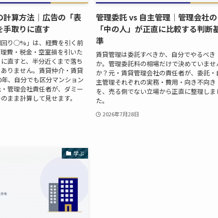
の計算方法｜広告の「表
管理委託 vs 自主管理｜管理会社の
を手取りに直す
「中の人」が正直に比較する判断
準
利回り◯%」は、経費を引く前
管理費・税金・空室損を引いた
賃貸管理は委託すべきか、自分でやるべき
」に直すと、半分近くまで落ち
か。管理委託料の相場だけで決めていませ
くありません。賃貸仲介・賃貸
か？元・賃貸管理会社の責任者が、委託・
0年、自分でも区分マンション
主管理それぞれの実務・費用・向き不向き
元・管理会社責任者が、ダミー
を、売る側でない立場から正直に整理しま
そのまま計算して見せます。
た。
2026年7月28日
学ぶ