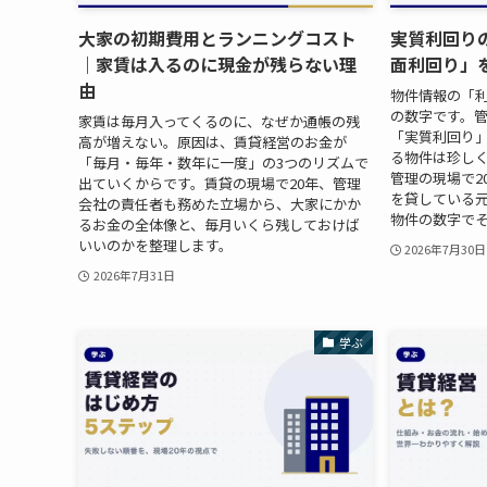
大家の初期費用とランニングコスト
実質利回り
｜家賃は入るのに現金が残らない理
面利回り」
由
物件情報の「
の数字です。
家賃は毎月入ってくるのに、なぜか通帳の残
「実質利回り
高が増えない。原因は、賃貸経営のお金が
る物件は珍し
「毎月・毎年・数年に一度」の3つのリズムで
管理の現場で2
出ていくからです。賃貸の現場で20年、管理
を貸している
会社の責任者も務めた立場から、大家にかか
物件の数字で
るお金の全体像と、毎月いくら残しておけば
いいのかを整理します。
2026年7月30日
2026年7月31日
学ぶ